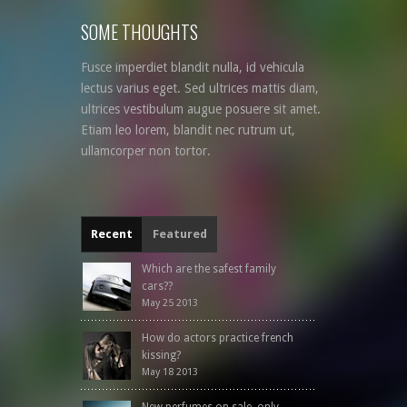
SOME THOUGHTS
Fusce imperdiet blandit nulla, id vehicula
lectus varius eget. Sed ultrices mattis diam,
ultrices vestibulum augue posuere sit amet.
Etiam leo lorem, blandit nec rutrum ut,
ullamcorper non tortor.
Recent
Featured
Which are the safest family
cars??
May 25 2013
How do actors practice french
kissing?
May 18 2013
New perfumes on sale, only