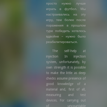
просто нужно лучше
играть в футбол. Мы
настраивались на эту
игру, тем более после
поражения в прошлом
туре победить хотелось
вдвойне – нужно было
реабилитироваться.
The self-help at
injection In injection
system, unfortunately, by
own strength it is possible
to make the little as deep
checks assume presence of
good knowledge of a
material and, first of all,
measuring and test
devices. For carrying out
of uncountable