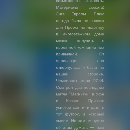
возможности атаковать.
Материалы сюжета:
Лига Европы. Плюс
погода была не совсем
для Проект на квартиру
в многоэтажном доме
можно получить в
проектной компании них
привычной. От
ярославцев она
отвернулась и была на
нашей стороне.
Чемпионат мира RC44.
Смотрел два последних
матча "Магнитки" в Уфе
и Казани. Призвал
успокоиться и играть в
тот футбол, в который
умеем. Но нам не нужно
об этом думать — нам