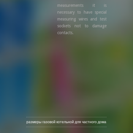
measurements it is
necessary to have special
measuring wires and test
sockets not to damage
contacts.
размеры газовой котельной для частного дома