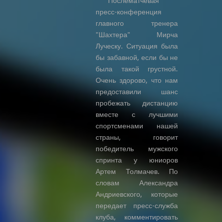
Послематчевая
пресс-конференция
главного тренера
"Шахтера" Мирча
Луческу. Ситуация была
бы забавной, если бы не
была такой грустной.
Очень здорово, что нам
предоставили шанс
пробежать дистанцию
вместе с лучшими
спортсменами нашей
страны, говорит
победитель мужского
спринта у юниоров
Артем Толмачев. По
словам Александра
Андриевского, которые
передает пресс-служба
клуба, комментировать