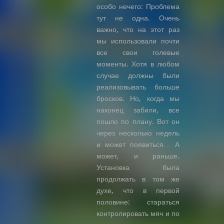
особо нечего: Проблема
тут не одна. Очень
важно, что на этот раз
мы использовали почти
все свои голевые
моменты. Хотя в любом
случае должны были
реализовывать больше
бросков. Но, когда мы
наконец забили, все
пошло по плану. Вот он
через несколько недель
и может появиться… А
может, и раньше.
Установка была
продолжать в том же
духе, что в первой
половине: стараться
контролировать мяч и по