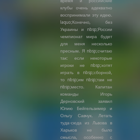
время и российские
клубы очень адекватно
воспринимали эту идею.
laquo;Конечно, без
Украины и nbsp;России
чемпионат мира будет
для меня несколько
пресным. Я nbsp;считаю
так: если некоторые
игроки не nbsp;хотят
играть в nbsp;сборной,
то nbsp;им nbsp;там не
nbsp;место. Капитан
команды Игорь
Дерновский заявил
Юлию Бейгельзимер и
Ольгу Савчук. Летать
туда-сюда из Львова в
Харьков не было
смысла, особенно с