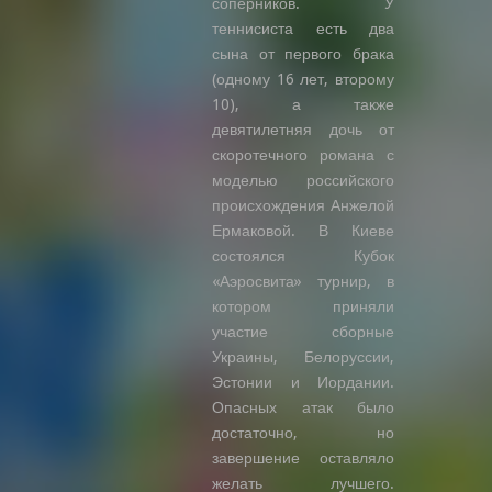
соперников. У
теннисиста есть два
сына от первого брака
(одному 16 лет, второму
10), а также
девятилетняя дочь от
скоротечного романа с
моделью российского
происхождения Анжелой
Ермаковой. В Киеве
состоялся Кубок
«Аэросвита» турнир, в
котором приняли
участие сборные
Украины, Белоруссии,
Эстонии и Иордании.
Опасных атак было
достаточно, но
завершение оставляло
желать лучшего.