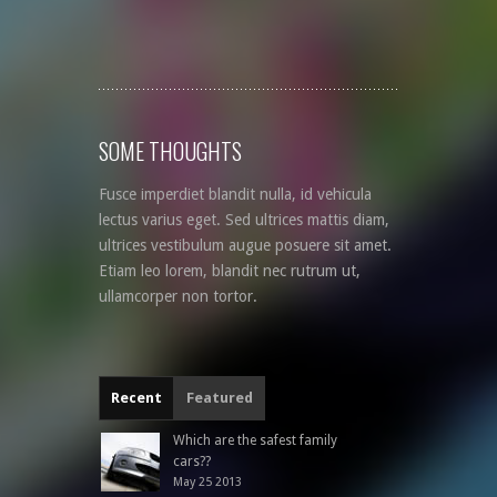
SOME THOUGHTS
Fusce imperdiet blandit nulla, id vehicula
lectus varius eget. Sed ultrices mattis diam,
ultrices vestibulum augue posuere sit amet.
Etiam leo lorem, blandit nec rutrum ut,
ullamcorper non tortor.
Recent
Featured
Which are the safest family
cars??
May 25 2013