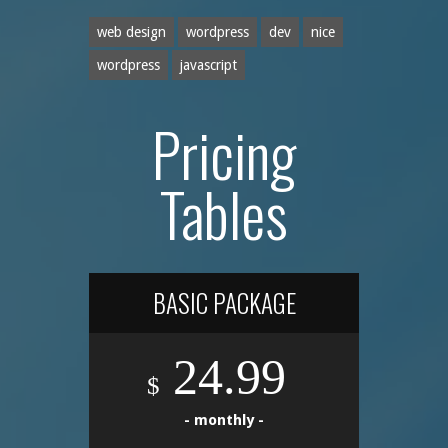
web design
wordpress
dev
nice
wordpress
javascript
Pricing
Tables
BASIC PACKAGE
24.99
$
- monthly -