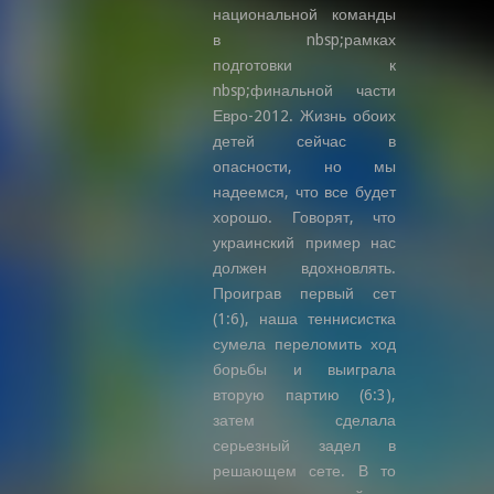
национальной команды
в nbsp;рамках
подготовки к
nbsp;финальной части
Евро-2012. Жизнь обоих
детей сейчас в
опасности, но мы
надеемся, что все будет
хорошо. Говорят, что
украинский пример нас
должен вдохновлять.
Проиграв первый сет
(1:6), наша теннисистка
сумела переломить ход
борьбы и выиграла
вторую партию (6:3),
затем сделала
серьезный задел в
решающем сете. В то