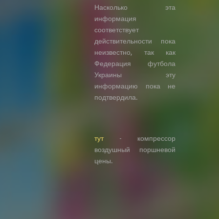
Насколько эта
информация
соответствует
действительности пока
неизвестно, так как
Федерация футбола
Украины эту
информацию пока не
подтвердила.
тут
- компрессор
воздушный поршневой
цены.