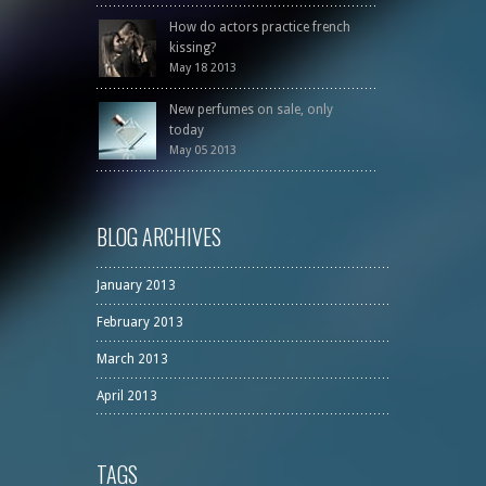
How do actors practice french
kissing?
May 18 2013
New perfumes on sale, only
today
May 05 2013
BLOG ARCHIVES
January 2013
February 2013
March 2013
April 2013
TAGS