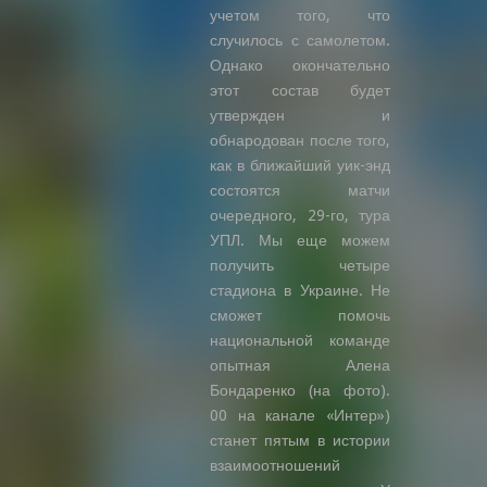
учетом того, что
случилось с самолетом.
Однако окончательно
этот состав будет
утвержден и
обнародован после того,
как в ближайший уик-энд
состоятся матчи
очередного, 29-го, тура
УПЛ. Мы еще можем
получить четыре
стадиона в Украине. Не
сможет помочь
национальной команде
опытная Алена
Бондаренко (на фото).
00 на канале «Интер»)
станет пятым в истории
взаимоотношений